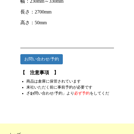
幅：230mm～330mm
長さ：2700mm
高さ：50mm
お問い合わせ/予約
【 注意事項 】
商品は倉庫に保管されています
来社いただく前に事前予約が必要です
「お問い合わせ/予約」より
をしてください
必ず予約