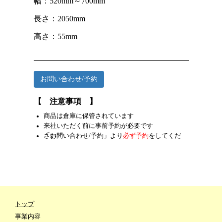
幅：520mm～700mm
長さ：2050mm
高さ：55mm
お問い合わせ/予約
【 注意事項 】
商品は倉庫に保管されています
来社いただく前に事前予約が必要です
「お問い合わせ/予約」より
をしてください
必ず予約
トップ
事業内容