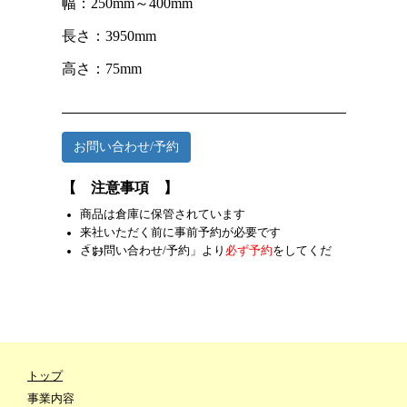
幅：250mm～400mm
長さ：3950mm
高さ：75mm
お問い合わせ/予約
【 注意事項 】
商品は倉庫に保管されています
来社いただく前に事前予約が必要です
「お問い合わせ/予約」より
をしてください
必ず予約
トップ
事業内容