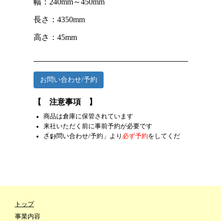
幅：240mm～450mm
長さ：4350mm
高さ：45mm
お問い合わせ/予約
【 注意事項 】
商品は倉庫に保管されています
来社いただく前に事前予約が必要です
「お問い合わせ/予約」より
をしてください
必ず予約
トップ
事業内容