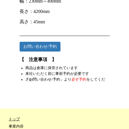
幅：230mm～490mm
長さ：4200mm
高さ：45mm
お問い合わせ/予約
【 注意事項 】
商品は倉庫に保管されています
来社いただく前に事前予約が必要です
「お問い合わせ/予約」より
をしてください
必ず予約
トップ
事業内容