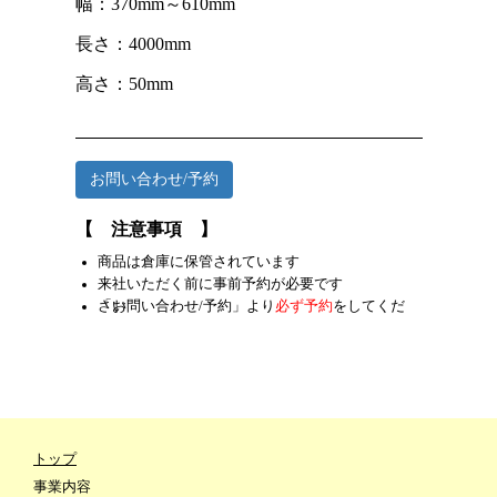
幅：370mm～610mm
長さ：4000mm
高さ：50mm
お問い合わせ/予約
【 注意事項 】
商品は倉庫に保管されています
来社いただく前に事前予約が必要です
「お問い合わせ/予約」より
をしてください
必ず予約
トップ
事業内容